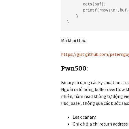
       gets(buf);

       printf("%s%s\n",buf,flag);

    }

}
Mã khai thác
https://gist.github.com/peterng
Pwn500:
Binary sử dụng các kỹ thuật anti-d
Ngoài ra lỗ hổng buffer overflow k
nhiên, hàm read không tự động viết
libc_base , thông qua các bước sau:
Leak canary.
Ghi đè địa chỉ return address