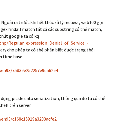
'. Ngoài ra trước khi hết thúc xử lý request, web100 gọi
egex findall match tất cả các substring có thể match,
 chút google ta có kq
php/Regular_expression_Denial_of_Service_-
uery cho phép ta có thể phân biệt được trạng thái
ên time base.
uyen93/75839e252257e9da62e4
 dụng pickle data serialization, thông qua đó ta có thể
hell trên server.
uyen93/c168c15919a3203acfe2