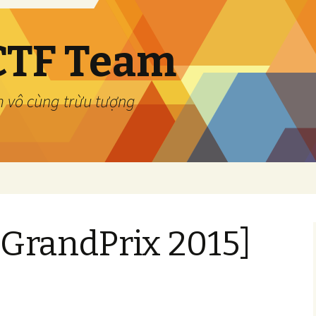
CTF Team
m vô cùng trừu tượng
 GrandPrix 2015]