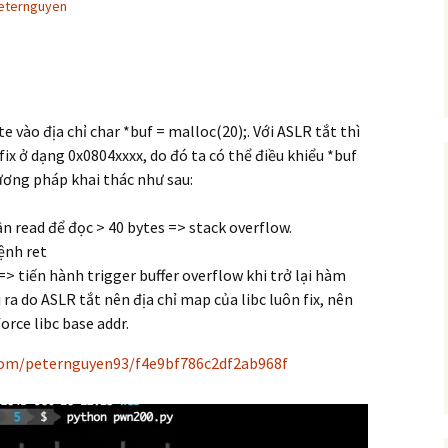
eternguyen
e vào địa chỉ char *buf = malloc(20);. Với ASLR tắt thì
fix ở dạng 0x0804xxxx, do đó ta có thể điều khiểu *buf
ơng pháp khai thác như sau:
hần read để đọc > 40 bytes => stack overflow.
lệnh ret
> tiến hành trigger buffer overflow khi trở lại hàm
 ra do ASLR tắt nên địa chỉ map của libc luôn fix, nên
force libc base addr.
.com/peternguyen93/f4e9bf786c2df2ab968f