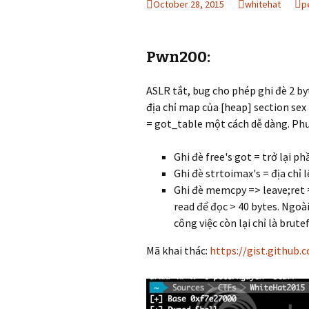
October 28, 2015
whitehat
p
Pwn200:
ASLR tắt, bug cho phép ghi đè 2 byt
địa chỉ map của [heap] section sex 
= got_table một cách dễ dàng. Phư
Ghi đè free's got = trở lại p
Ghi đè strtoimax's = địa chỉ 
Ghi đè memcpy => leave;ret =
read để đọc > 40 bytes. Ngoài
công việc còn lại chỉ là brute
Mã khai thác:
https://gist.github