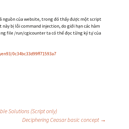
mã nguồn của website, trong đó thấy được một script
ipt này bị lỗi command injection, do giới hạn các hàm
ụng file /run/cgicounter ta có thể đọc từng ký tự của
uyen93/0c34bc33d99ff71593a7
le Solutions (Script only)
Deciphering Ceasar basic concept
→