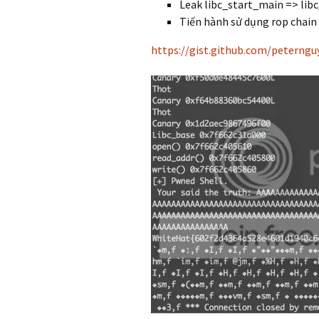
Leak libc_start_main => lib
Tiến hành sử dụng rop chain đ
https://gist.github.com/peterng