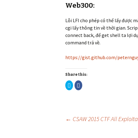
Web300:
Lỗi LFI cho phép có thể lấy được 
cgi lấy thông tin về thời gian. Scr
connect back, để get shell ta lợi d
command trả về.
https://gist.github.com/peterng
Share this:
C
C
l
l
i
i
c
c
k
k
t
t
o
o
s
s
h
h
Post
a
a
←
CSAW 2015 CTF All Exploitab
r
r
e
e
o
o
n
n
T
F