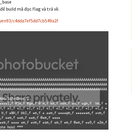
c_base
ể build mã đọc flag và trả về.
uyen93/c4dda7ef5dd7cb549a2f