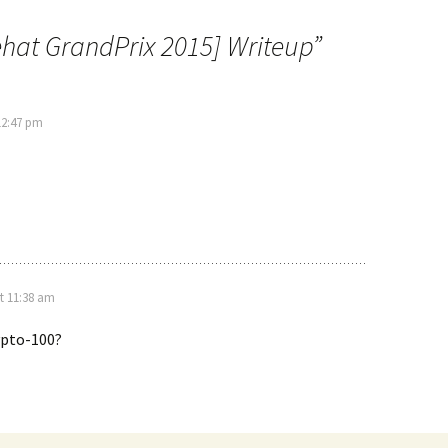
ehat GrandPrix 2015] Writeup
”
12:47 pm
t 11:38 am
ypto-100?