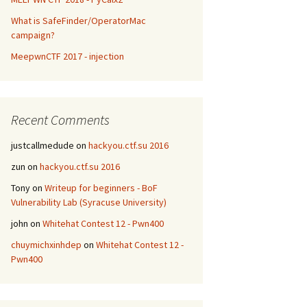
What is SafeFinder/OperatorMac
campaign?
MeepwnCTF 2017 - injection
Recent Comments
justcallmedude
on
hackyou.ctf.su 2016
zun
on
hackyou.ctf.su 2016
Tony
on
Writeup for beginners - BoF
Vulnerability Lab (Syracuse University)
john
on
Whitehat Contest 12 - Pwn400
chuymichxinhdep
on
Whitehat Contest 12 -
Pwn400