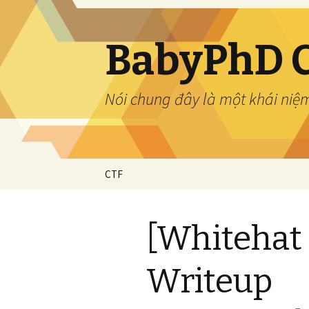
BabyPhD 
Nói chung đây là một khái niệ
Skip
CTF
to
content
[Whitehat
Writeup