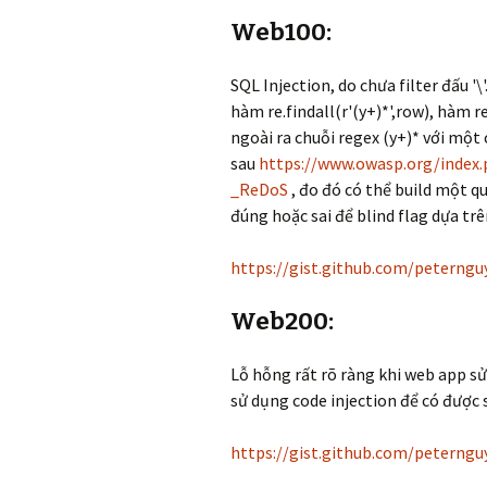
Web100:
SQL Injection, do chưa filter đấu '\
hàm re.findall(r'(y+)*',row), hàm r
ngoài ra chuỗi regex (y+)* với một
sau
https://www.owasp.org/index.
_ReDoS
, đo đó có thể build một q
đúng hoặc sai để blind flag dựa tr
https://gist.github.com/peterng
Web200:
Lỗ hỗng rất rõ ràng khi web app sử
sử dụng code injection để có được s
https://gist.github.com/peterng