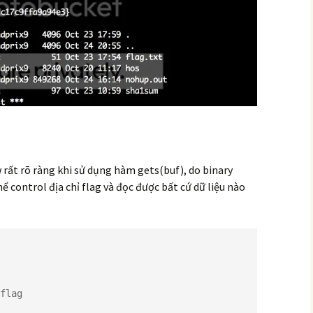
 rất rõ ràng khi sử dụng hàm gets(buf), do binary
ể control địa chỉ flag và đọc được bất cứ dữ liệu nào