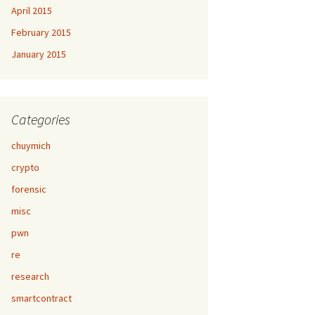
April 2015
February 2015
January 2015
Categories
chuymich
crypto
forensic
misc
pwn
re
research
smartcontract