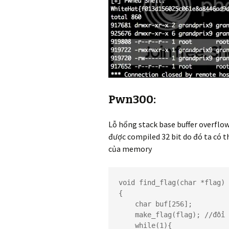
Pwn300:
Lỗ hổng stack base buffer overflow
được compiled 32 bit do đó ta có th
của memory
void find_flag(char *flag)

{

    char buf[256];

    make_flag(flag); //đổi flag

    while(1){
