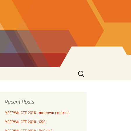
Search
for:
Recent Posts
MEEPWN CTF 2018 - meepwn contract
MEEPWN CTF 2018 - XSS
MEEPWN CTF 2018 - PyCalx2