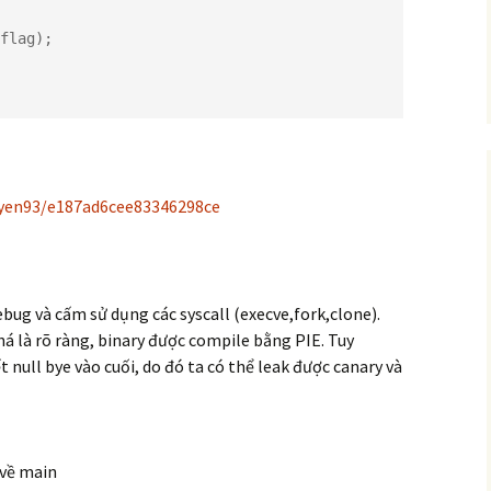
uyen93/e187ad6cee83346298ce
ebug và cấm sử dụng các syscall (execve,fork,clone).
há là rõ ràng, binary được compile bằng PIE. Tuy
 null bye vào cuối, do đó ta có thể leak được canary và
 về main